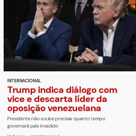
INTERNACIONAL
Trump indica diálogo com
vice e descarta líder da
oposição venezuelana
Presidente não soube precisar quanto tempo
governará país invadido