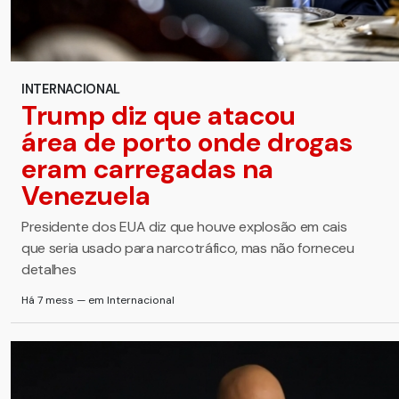
INTERNACIONAL
Trump diz que atacou
área de porto onde drogas
eram carregadas na
Venezuela
Presidente dos EUA diz que houve explosão em cais
que seria usado para narcotráfico, mas não forneceu
detalhes
Há 7 mess — em Internacional