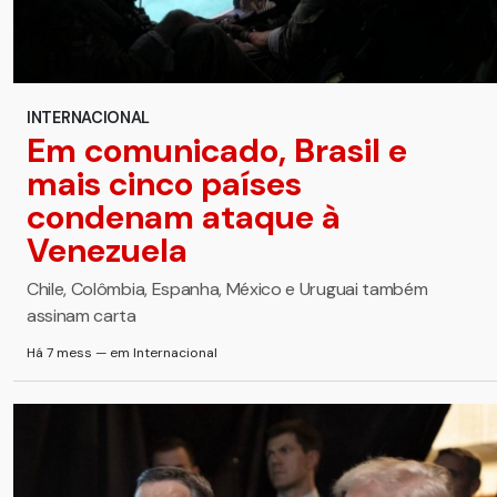
INTERNACIONAL
Em comunicado, Brasil e
mais cinco países
condenam ataque à
Venezuela
Chile, Colômbia, Espanha, México e Uruguai também
assinam carta
Há 7 mess — em Internacional