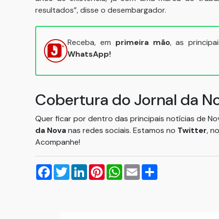
resultados”, disse o desembargador.
Receba, em
primeira mão
, as princip
WhatsApp!
Cobertura do Jornal da N
Quer ficar por dentro das principais notícias de N
da Nova
nas redes sociais. Estamos no
Twitter
, n
Acompanhe!
Facebook
Twitter
LinkedIn
Pinterest
WhatsApp
Email
Compartilhar