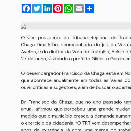
Facebook
Twitter
LinkedIn
Pinterest
WhatsApp
Email
Compartilhar
O vice-presidente do Tribunal Regional do Trab
Chaga Lima Filho, acompanhado do juiz da Vara 
Avelino, e do diretor da Vara do Trabalho, Anísio 
27 de junho, visitando o prefeito Gilberto Garcia e
O desembargador Francisco da Chaga está em Nova
que acontece anualmente em todas as Varas do 
ouvir críticas e sugestões, além de buscar o aper
Dr. Francisco da Chaga, que no ano passado ta
anual, afirmou que percebeu uma grande mudanç
medida que o município cresce, a demanda aument
o exercício da cidadania. “O TRT vem desempenhan
anos de existência, já com uma marca do trabal