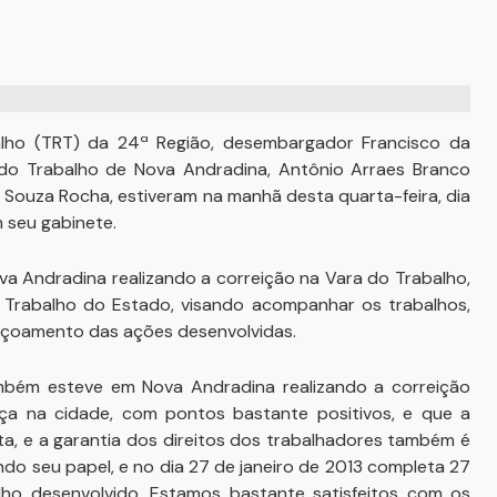
alho (TRT) da 24ª Região, desembargador Francisco da
do Trabalho de Nova Andradina, Antônio Arraes Branco
de Souza Rocha, estiveram na manhã desta quarta-feira, dia
m seu gabinete.
 Andradina realizando a correição na Vara do Trabalho,
Trabalho do Estado, visando acompanhar os trabalhos,
feiçoamento das ações desenvolvidas.
mbém esteve em Nova Andradina realizando a correição
a na cidade, com pontos bastante positivos, e que a
a, e a garantia dos direitos dos trabalhadores também é
do seu papel, e no dia 27 de janeiro de 2013 completa 27
ho desenvolvido. Estamos bastante satisfeitos com os