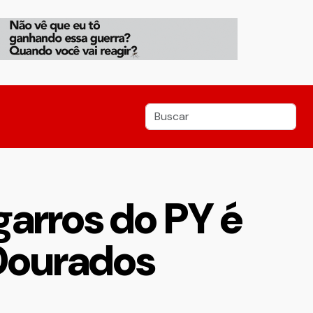
garros do PY é
Dourados