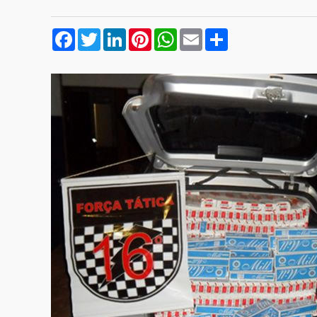
Facebook
Twitter
LinkedIn
Pinterest
WhatsApp
Email
Compartilhar