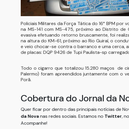
Policiais Militares da Força Tática do 16° BPM por v
na MS-141 com MS-475, próximo ao Distrito de 
evasiva efetuando retorno bruscamente, foi real
na altura do KM-61, próximo ao Rio Guiraí, o con
e veio chocar-se contra o barranco e uma cerca, 
de placas: DQP 9426 de Tupi Paulista-sp carrega
Todo o cigarro que totalizou 15.280 maços de cinc
Palermo) foram apreendidos juntamente com o ve
Porã.
Cobertura do Jornal da N
Quer ficar por dentro das principais notícias de N
da Nova
nas redes sociais. Estamos no
Twitter
, n
Acompanhe!