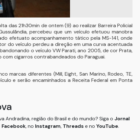
olta das 21h30min de ontem (9) ao realizar Barreira Policial
Gussulãndia, percebeu que um veículo efetuou manobra
izado efetuato acompanhamento tático pela MS-141, onde
dutor do veículo perdeu a direção em uma curva acentuada
abandonando o veículo VW Parati, ano 2005, de cor Prata,
do com cigarros contrabandeados do Paraguai.
o marcas diferentes (Mill, Eight, San Marino, Rodeo, TE,
ículo e serão encaminhados a Receita Federal em Ponta
ova
ova Andradina, região do Brasil e do mundo? Siga o
Jornal
o
Facebook
, no
Instagram
,
Threads
e no
YouTube
.