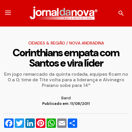
CIDADES & REGIÃO
/
NOVA ANDRADINA
Corinthians empata com
Santos e vira líder
Em jogo remarcado da quinta rodada, equipes ficam no
0 a 0; time de Tite volta para a liderança e Alvinegro
Praiano sobe para 14º
Band
Publicado em: 11/08/2011
Facebook
Twitter
LinkedIn
Pinterest
WhatsApp
Email
Compartilhar