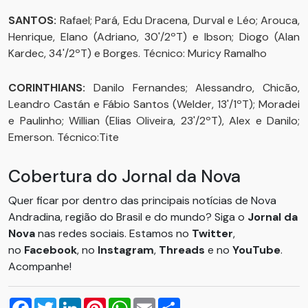
SANTOS:
Rafael; Pará, Edu Dracena, Durval e Léo; Arouca,
Henrique, Elano (Adriano, 30'/2ºT) e Ibson; Diogo (Alan
Kardec, 34'/2ºT) e Borges. Técnico: Muricy Ramalho
CORINTHIANS:
Danilo Fernandes; Alessandro, Chicão,
Leandro Castán e Fábio Santos (Welder, 13'/1ºT); Moradei
e Paulinho; Willian (Elias Oliveira, 23'/2ºT), Alex e Danilo;
Emerson. Técnico:Tite
Cobertura do Jornal da Nova
Quer ficar por dentro das principais notícias de Nova
Andradina, região do Brasil e do mundo? Siga o
Jornal da
Nova
nas redes sociais. Estamos no
Twitter
,
no
Facebook
, no
Instagram
,
Threads
e no
YouTube
.
Acompanhe!
Facebook
Twitter
LinkedIn
Pinterest
WhatsApp
Email
Compartilhar