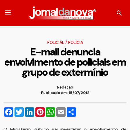
POLICIAL
/
POLÍCIA
E-mail denuncia
envolvimento de policiais em
grupo de extermínio
Redação
Publicado em: 15/07/2012
Facebook
Twitter
LinkedIn
Pinterest
WhatsApp
Email
Compartilhar
O Ministério Público vai investigar o envolvimento de