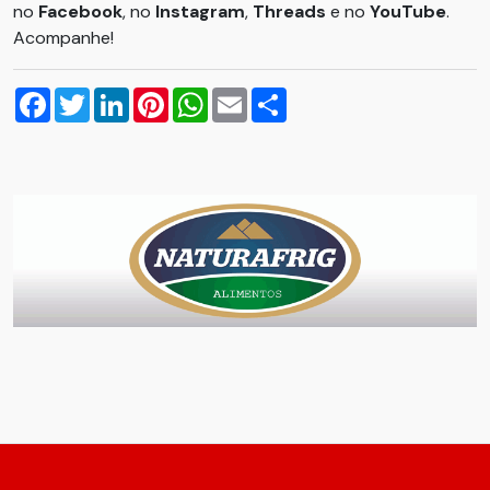
no
Facebook
, no
Instagram
,
Threads
e no
YouTube
.
Acompanhe!
Facebook
Twitter
LinkedIn
Pinterest
WhatsApp
Email
Compartilhar