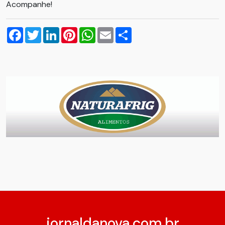
Acompanhe!
Facebook
Twitter
LinkedIn
Pinterest
WhatsApp
Email
Compartilhar
jornaldanova.com.br