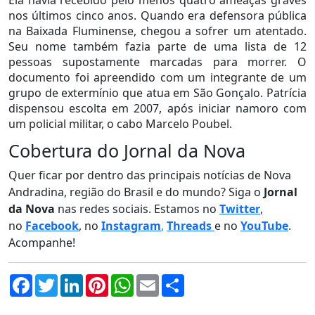
Ela havia recebido pelo menos quatro ameaças graves
nos últimos cinco anos. Quando era defensora pública
na Baixada Fluminense, chegou a sofrer um atentado.
Seu nome também fazia parte de uma lista de 12
pessoas supostamente marcadas para morrer. O
documento foi apreendido com um integrante de um
grupo de extermínio que atua em São Gonçalo. Patrícia
dispensou escolta em 2007, após iniciar namoro com
um policial militar, o cabo Marcelo Poubel.
Cobertura do Jornal da Nova
Quer ficar por dentro das principais notícias de Nova
Andradina, região do Brasil e do mundo? Siga o
Jornal
da Nova
nas redes sociais. Estamos no
Twitter
,
no
Facebook
, no
Instagram
,
Threads
e no
YouTube
.
Acompanhe!
Facebook
Twitter
LinkedIn
Pinterest
WhatsApp
Email
Compartilhar