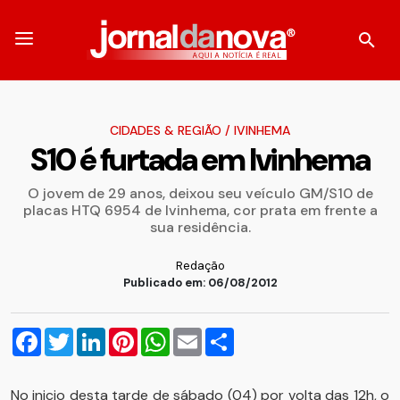
CIDADES & REGIÃO
/
IVINHEMA
S10 é furtada em Ivinhema
O jovem de 29 anos, deixou seu veículo GM/S10 de
placas HTQ 6954 de Ivinhema, cor prata em frente a
sua residência.
Redação
Publicado em: 06/08/2012
Facebook
Twitter
LinkedIn
Pinterest
WhatsApp
Email
Compartilhar
No inicio desta tarde de sábado (04) por volta das 12h, o