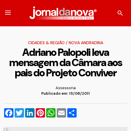
CIDADES & REGIÃO
/
NOVA ANDRADINA
Adriano Palopoli leva
mensagem da Câmara aos
pais do Projeto Conviver
Assessoria
Publicado em: 15/08/2011
Facebook
Twitter
LinkedIn
Pinterest
WhatsApp
Email
Compartilhar