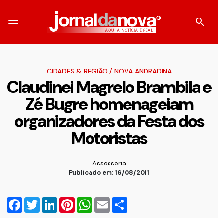
CIDADES & REGIÃO
/
NOVA ANDRADINA
Claudinei Magrelo Brambila e
Zé Bugre homenageiam
organizadores da Festa dos
Motoristas
Assessoria
Publicado em: 16/08/2011
Facebook
Twitter
LinkedIn
Pinterest
WhatsApp
Email
Compartilhar