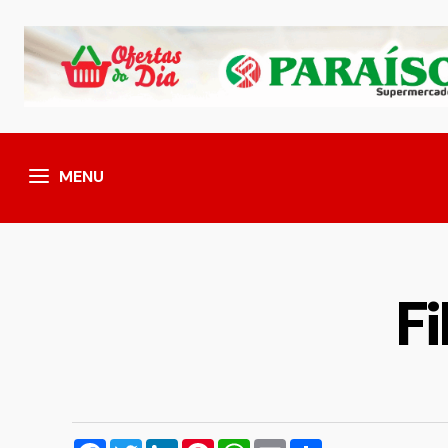
MENU
F
Facebook
Twitter
LinkedIn
Pinterest
WhatsApp
Email
Compartilhar