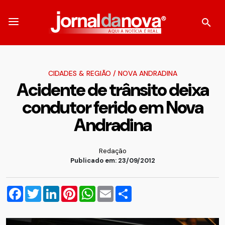
CIDADES & REGIÃO
/
NOVA ANDRADINA
Acidente de trânsito deixa
condutor ferido em Nova
Andradina
Redação
Publicado em: 23/09/2012
Facebook
Twitter
LinkedIn
Pinterest
WhatsApp
Email
Compartilhar