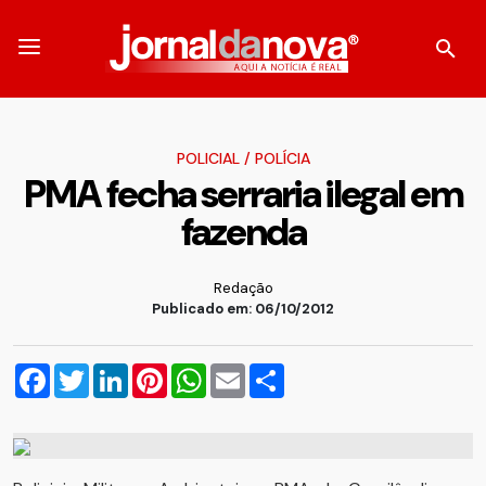
POLICIAL
/
POLÍCIA
PMA fecha serraria ilegal em
fazenda
Redação
Publicado em: 06/10/2012
Facebook
Twitter
LinkedIn
Pinterest
WhatsApp
Email
Compartilhar