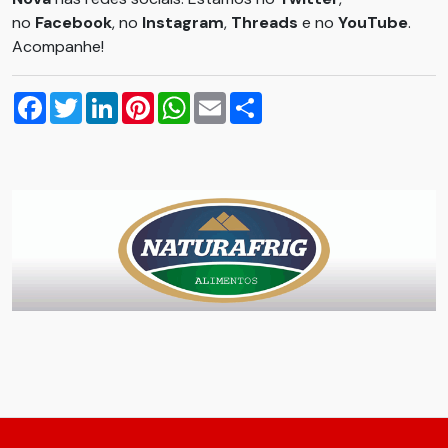
no
Facebook
, no
Instagram
,
Threads
e no
YouTube
.
Acompanhe!
Facebook
Twitter
LinkedIn
Pinterest
WhatsApp
Email
Compartilhar