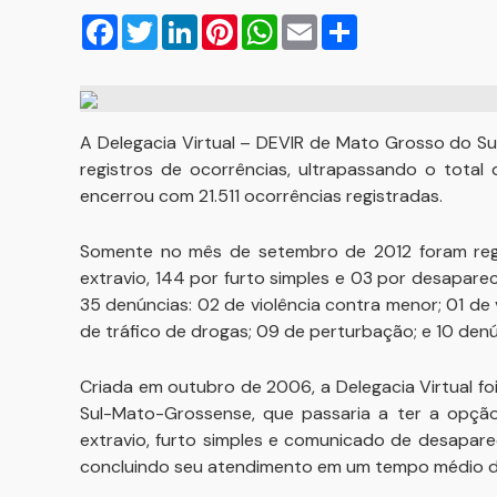
Facebook
Twitter
LinkedIn
Pinterest
WhatsApp
Email
Compartilhar
A Delegacia Virtual – DEVIR de Mato Grosso do S
registros de ocorrências, ultrapassando o total
encerrou com 21.511 ocorrências registradas.
Somente no mês de setembro de 2012 foram regis
extravio, 144 por furto simples e 03 por desapa
35 denúncias: 02 de violência contra menor; 01 de v
de tráfico de drogas; 09 de perturbação; e 10 den
Criada em outubro de 2006, a Delegacia Virtual foi
Sul-Mato-Grossense, que passaria a ter a opção
extravio, furto simples e comunicado de desapar
concluindo seu atendimento em um tempo médio d