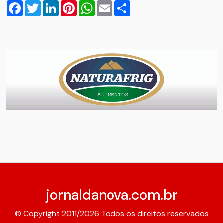
Facebook
Twitter
LinkedIn
Pinterest
WhatsApp
Email
Compartilhar
jornaldanova.com.br
© Copyright 2011/2026 Todos os direitos reservados