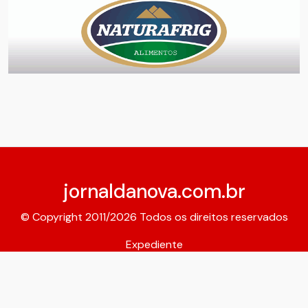
jornaldanova.com.br
© Copyright 2011/2026 Todos os direitos reservados
Expediente