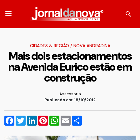
CIDADES & REGIÃO
/
NOVA ANDRADINA
Mais dois estacionamentos
na Avenida Eurico estão em
construção
Assessoria
Publicado em: 18/10/2012
Facebook
Twitter
LinkedIn
Pinterest
WhatsApp
Email
Compartilhar