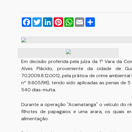
Facebook
Twitter
LinkedIn
Pinterest
WhatsApp
Email
Compartilhar
Em decisão proferida pela juíza da 1ª Vara da Co
Alves Plácido, proveniente da cidade de G
70.2009.8.12.0012, pela prática de crime ambiental (art
nº 9.605/98), tendo sido aplicadas as penas de 
540 dias-multa.
Durante a operação ''Acamatanga'' o veículo do ré
filhotes de papagaios e uma arara, os quais er
alimentação.