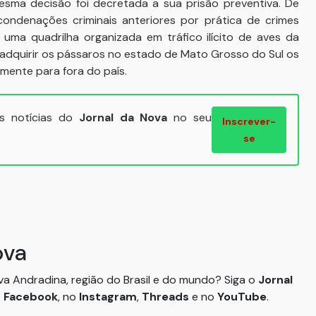
esma decisão foi decretada a sua prisão preventiva. De
ondenações criminais anteriores por prática de crimes
ma quadrilha organizada em tráfico ilícito de aves da
a adquirir os pássaros no estado de Mato Grosso do Sul os
mente para fora do país.
ais notícias do
Jornal da Nova
no seu
Inscrever-
se
ova
ova Andradina, região do Brasil e do mundo? Siga o
Jornal
o
Facebook
, no
Instagram
,
Threads
e no
YouTube
.