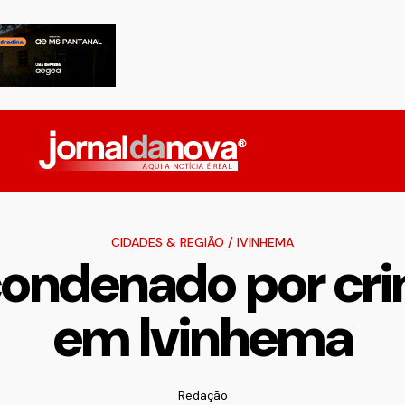
CIDADES & REGIÃO
/
IVINHEMA
 condenado por cr
em Ivinhema
Redação