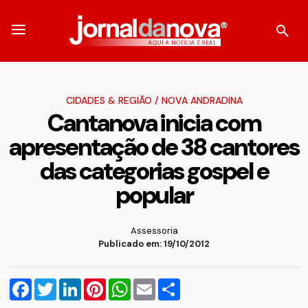
CIDADES & REGIÃO
/
NOVA ANDRADINA
Cantanova inicia com
apresentação de 38 cantores
das categorias gospel e
popular
Assessoria
Publicado em: 19/10/2012
Facebook
Twitter
LinkedIn
Pinterest
WhatsApp
Email
Compartilhar