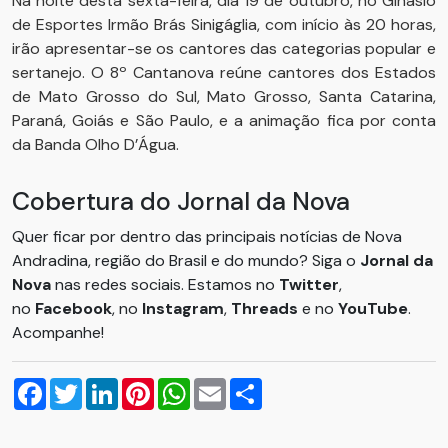
Na noite desta sexta-feira, dia 19 de outubro, no Ginásio
de Esportes Irmão Brás Sinigáglia, com início às 20 horas,
irão apresentar-se os cantores das categorias popular e
sertanejo. O 8º Cantanova reúne cantores dos Estados
de Mato Grosso do Sul, Mato Grosso, Santa Catarina,
Paraná, Goiás e São Paulo, e a animação fica por conta
da Banda Olho D’Água.
Cobertura do Jornal da Nova
Quer ficar por dentro das principais notícias de Nova
Andradina, região do Brasil e do mundo? Siga o
Jornal da
Nova
nas redes sociais. Estamos no
Twitter
,
no
Facebook
, no
Instagram
,
Threads
e no
YouTube
.
Acompanhe!
Facebook
Twitter
LinkedIn
Pinterest
WhatsApp
Email
Compartilhar