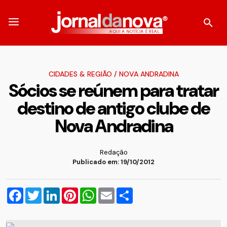
CIDADES & REGIÃO
/
NOVA ANDRADINA
Sócios se reúnem para tratar
destino de antigo clube de
Nova Andradina
Redação
Publicado em: 19/10/2012
Facebook
Twitter
LinkedIn
Pinterest
WhatsApp
Email
Compartilhar