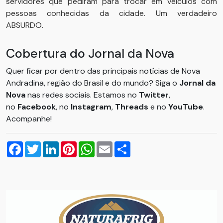
servidores que pediram para trocar em veículos com
pessoas conhecidas da cidade. Um verdadeiro
ABSURDO.
Cobertura do Jornal da Nova
Quer ficar por dentro das principais notícias de Nova
Andradina, região do Brasil e do mundo? Siga o
Jornal da
Nova
nas redes sociais. Estamos no
Twitter
,
no
Facebook
, no
Instagram
,
Threads
e no
YouTube
.
Acompanhe!
Facebook
Twitter
LinkedIn
Pinterest
WhatsApp
Email
Compartilhar