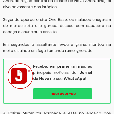
Andrade região central da cidade de Nova Andradina, foi
alvo novamente dos larápios.
Segundo apurou o site One Base, os malacos chegaram
de motocicleta e o garupa desceu com capacete na
cabeça e anunciou o assalto.
Em segundos o assaltante levou a grana, montou na
moto e saindo em fuga tomando rumo ignorado.
Receba, em
primeira mão
, as
principais notícias do
Jornal
da Nova
no seu
WhatsApp!
Inscrever-se
A Polícia Militar foi acionada e esta no encalço dos