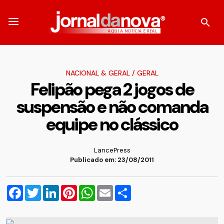
NACIONAL & GERAL
/
GERAL
Felipão pega 2 jogos de
suspensão e não comanda
equipe no clássico
LancePress
Publicado em: 23/08/2011
Facebook
Twitter
LinkedIn
Pinterest
WhatsApp
Email
Compartilhar