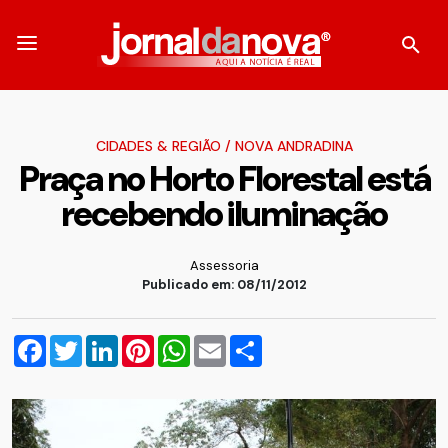
CIDADES & REGIÃO
/
NOVA ANDRADINA
Praça no Horto Florestal está
recebendo iluminação
Assessoria
Publicado em: 08/11/2012
Facebook
Twitter
LinkedIn
Pinterest
WhatsApp
Email
Compartilhar