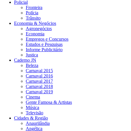
Policial
Fronteira
Polícia
Trânsito
Economia & Negócios
Agronegócios
Economia
Empregos e Concursos
Estudos e Pesquisas
Informe Publicitário
Justiça
Caderno JN
Beleza
Carnaval 2015
Carnaval 2016
Carnaval 2017
Carnaval 2018
Carnaval 2019
Cinema
Gente Famosa & Artistas
Música
Televisão
Cidades & Região
Anaurilândia
Angélica