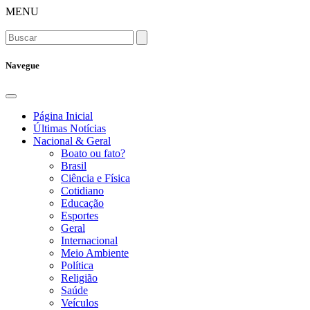
MENU
Navegue
Página Inicial
Últimas Notícias
Nacional & Geral
Boato ou fato?
Brasil
Ciência e Física
Cotidiano
Educação
Esportes
Geral
Internacional
Meio Ambiente
Política
Religião
Saúde
Veículos