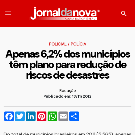
POLICIAL
/
POLÍCIA
Apenas 6,2% dos municípios
têm plano para redução de
riscos de desastres
Redação
Publicado em: 13/11/2012
Facebook
Twitter
LinkedIn
Pinterest
WhatsApp
Email
Compartilhar
Do total de municípios brasileiros em 2011 (5.565), apenas