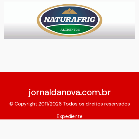
jornaldanova.com.br
© Copyright 2011/2026 Todos os direitos reservados
Expediente