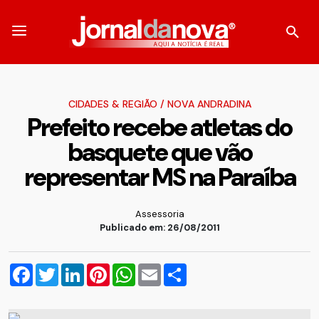
CIDADES & REGIÃO
/
NOVA ANDRADINA
Prefeito recebe atletas do
basquete que vão
representar MS na Paraíba
Assessoria
Publicado em: 26/08/2011
Facebook
Twitter
LinkedIn
Pinterest
WhatsApp
Email
Compartilhar