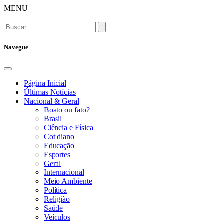
MENU
Navegue
Página Inicial
Últimas Notícias
Nacional & Geral
Boato ou fato?
Brasil
Ciência e Física
Cotidiano
Educação
Esportes
Geral
Internacional
Meio Ambiente
Política
Religião
Saúde
Veículos