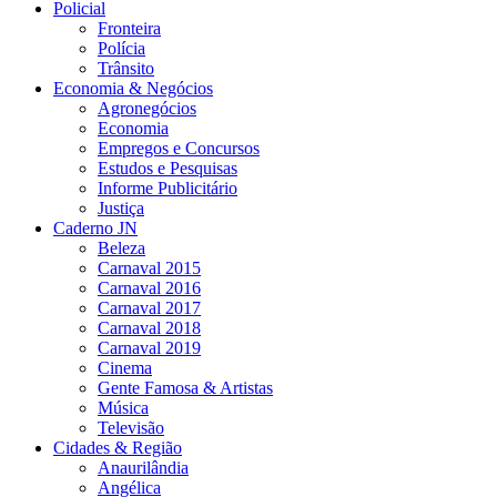
Policial
Fronteira
Polícia
Trânsito
Economia & Negócios
Agronegócios
Economia
Empregos e Concursos
Estudos e Pesquisas
Informe Publicitário
Justiça
Caderno JN
Beleza
Carnaval 2015
Carnaval 2016
Carnaval 2017
Carnaval 2018
Carnaval 2019
Cinema
Gente Famosa & Artistas
Música
Televisão
Cidades & Região
Anaurilândia
Angélica