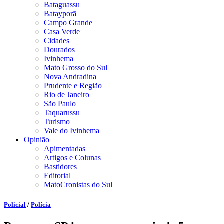
Bataguassu
Batayporã
Campo Grande
Casa Verde
Cidades
Dourados
Ivinhema
Mato Grosso do Sul
Nova Andradina
Prudente e Região
Rio de Janeiro
São Paulo
Taquarussu
Turismo
Vale do Ivinhema
Opinião
Apimentadas
Artigos e Colunas
Bastidores
Editorial
MatoCronistas do Sul
Policial
/
Polícia