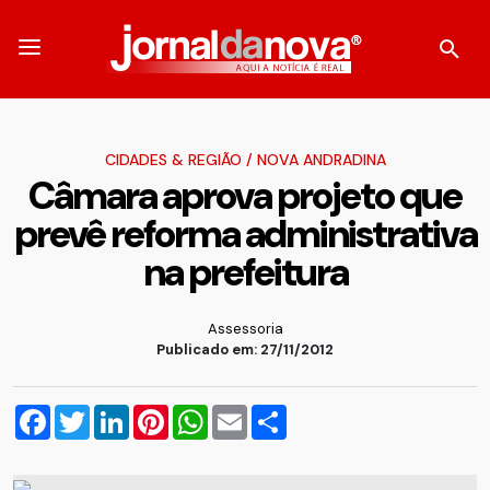
CIDADES & REGIÃO
/
NOVA ANDRADINA
Câmara aprova projeto que
prevê reforma administrativa
na prefeitura
Assessoria
Publicado em: 27/11/2012
Facebook
Twitter
LinkedIn
Pinterest
WhatsApp
Email
Compartilhar