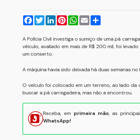
Facebook
Twitter
LinkedIn
Pinterest
WhatsApp
Email
Compartilhar
A Polícia Civil investiga o sumiço de uma pá carre
véiculo, avaliado em mais de R$ 200 mil, foi levad
um conserto.
A máquina havia sido deixada há duas semanas no l
O veículo foi colocado em um terreno, ao lado da o
buscar a pá carregadeira, mas não a encontrou.
Receba, em
primeira mão
, as princip
WhatsApp!