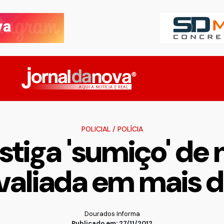
POLICIAL
/
POLÍCIA
estiga 'sumiço' d
avaliada em mais 
Dourados Informa
Publicado em: 27/11/2012