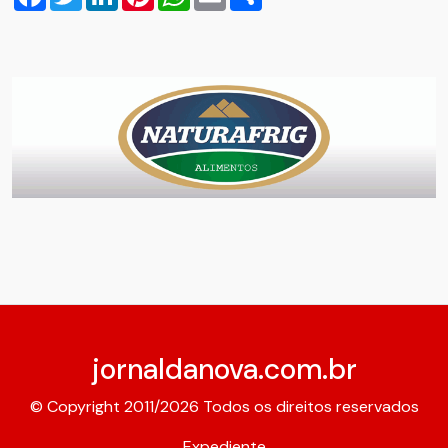
jornaldanova.com.br
© Copyright 2011/2026 Todos os direitos reservados
Expediente