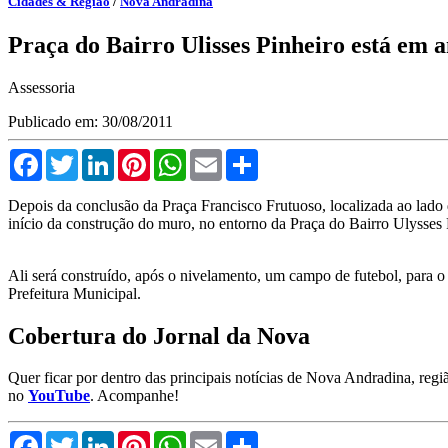
Cidades & Região
/
Nova Andradina
Praça do Bairro Ulisses Pinheiro está em
Assessoria
Publicado em: 30/08/2011
Facebook
Twitter
LinkedIn
Pinterest
WhatsApp
Email
Compartilhar
Depois da conclusão da Praça Francisco Frutuoso, localizada ao lado 
início da construção do muro, no entorno da Praça do Bairro Ulysses
Ali será construído, após o nivelamento, um campo de futebol, para o 
Prefeitura Municipal.
Cobertura do Jornal da Nova
Quer ficar por dentro das principais notícias de Nova Andradina, reg
no
YouTube
. Acompanhe!
Facebook
Twitter
LinkedIn
Pinterest
WhatsApp
Email
Compartilhar