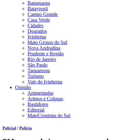
Bataguassu
Batayporã
Campo Grande
Casa Verde
Cidades
Dourados
Ivinhema
Mato Grosso do Sul
Nova Andradina
Prudente e Região
Rio de Janeiro
São Paulo
Taquarussu
Turismo
Vale do Ivinhema
Opinião
Apimentadas
Artigos e Colunas
Bastidores
Editorial
MatoCronistas do Sul
Policial
/
Polícia