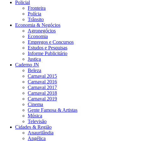
Policial
Fronteira
Polícia
Trânsito
Economia & Negócios
Agronegócios
Economia
Empregos e Concursos
Estudos e Pesquisas
Informe Publicitário
Justiça
Caderno JN
Beleza
Carnaval 2015
Carnaval 2016
Carnaval 2017
Carnaval 2018
Carnaval 2019
Cinema
Gente Famosa & Artistas
Música
Televisão
Cidades & Região
Anaurilândia
Angélica