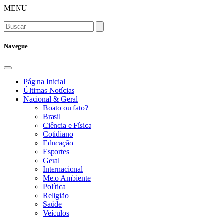
MENU
Navegue
Página Inicial
Últimas Notícias
Nacional & Geral
Boato ou fato?
Brasil
Ciência e Física
Cotidiano
Educação
Esportes
Geral
Internacional
Meio Ambiente
Política
Religião
Saúde
Veículos