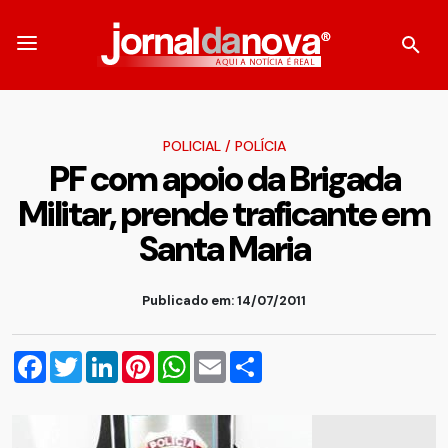
POLICIAL
/
POLÍCIA
PF com apoio da Brigada
Militar, prende traficante em
Santa Maria
Publicado em: 14/07/2011
Facebook
Twitter
LinkedIn
Pinterest
WhatsApp
Email
Compartilhar