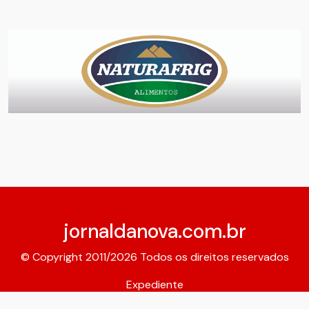
jornaldanova.com.br
© Copyright 2011/2026 Todos os direitos reservados
Expediente