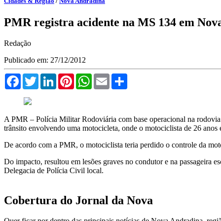
Cidades & Região
/
Nova Andradina
PMR registra acidente na MS 134 em Nov
Redação
Publicado em: 27/12/2012
Facebook
Twitter
LinkedIn
Pinterest
WhatsApp
Email
Compartilhar
A PMR – Polícia Militar Rodoviária com base operacional na rodovia M
trânsito envolvendo uma motocicleta, onde o motociclista de 26 anos 
De acordo com a PMR, o motociclista teria perdido o controle da mot
Do impacto, resultou em lesões graves no condutor e na passageira es
Delegacia de Polícia Civil local.
Cobertura do Jornal da Nova
Quer ficar por dentro das principais notícias de Nova Andradina, reg