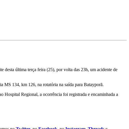
desta última terça feira (25), por volta das 23h, um acidente de
ia MS 134, km 126, na rotatória na saída para Batayporã.
o Hospital Regional, a ocorrência foi registrada e encaminhada a
stamos no
Twitter
, no
Facebook
, no
Instagram
,
Threads
e