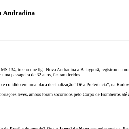
a Andradina
S 134, trecho que liga Nova Andradina a Batayporã, registrou na noite 
e uma passageira de 32 anos, ficaram feridos.
o e colidido em uma placa de sinalização “Dê a Preferência”, na Rodov
coriações leves, ambos foram socorridos pelo Corpo de Bombeiros até a
ião do Brasil e do mundo? Siga o
Jornal da Nova
nas redes sociais. E