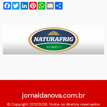
Facebook
Twitter
LinkedIn
Pinterest
WhatsApp
Email
Compartilhar
jornaldanova.com.br
© Copyright 2011/2026 Todos os direitos reservados