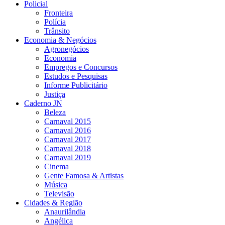
Policial
Fronteira
Polícia
Trânsito
Economia & Negócios
Agronegócios
Economia
Empregos e Concursos
Estudos e Pesquisas
Informe Publicitário
Justiça
Caderno JN
Beleza
Carnaval 2015
Carnaval 2016
Carnaval 2017
Carnaval 2018
Carnaval 2019
Cinema
Gente Famosa & Artistas
Música
Televisão
Cidades & Região
Anaurilândia
Angélica