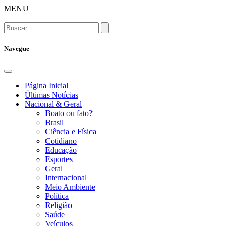
MENU
Navegue
Página Inicial
Últimas Notícias
Nacional & Geral
Boato ou fato?
Brasil
Ciência e Física
Cotidiano
Educação
Esportes
Geral
Internacional
Meio Ambiente
Política
Religião
Saúde
Veículos