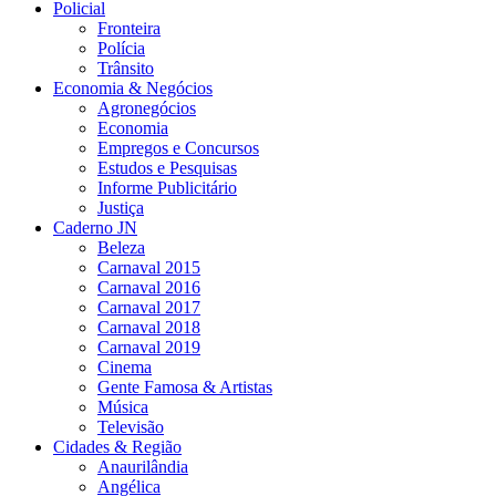
Policial
Fronteira
Polícia
Trânsito
Economia & Negócios
Agronegócios
Economia
Empregos e Concursos
Estudos e Pesquisas
Informe Publicitário
Justiça
Caderno JN
Beleza
Carnaval 2015
Carnaval 2016
Carnaval 2017
Carnaval 2018
Carnaval 2019
Cinema
Gente Famosa & Artistas
Música
Televisão
Cidades & Região
Anaurilândia
Angélica