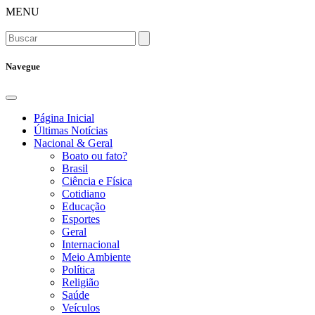
MENU
Navegue
Página Inicial
Últimas Notícias
Nacional & Geral
Boato ou fato?
Brasil
Ciência e Física
Cotidiano
Educação
Esportes
Geral
Internacional
Meio Ambiente
Política
Religião
Saúde
Veículos