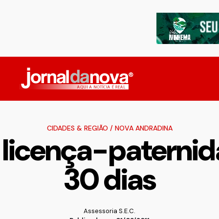
CIDADES & REGIÃO
/
NOVA ANDRADINA
a licença-paternid
30 dias
Assessoria S.E.C.