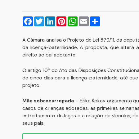
Facebook
Twitter
LinkedIn
Pinterest
WhatsApp
Email
Compartilhar
A Câmara analisa o Projeto de Lei 879/11, da deput
da licença-paternidade. A proposta, que altera 
direito ao pai adotante.
O artigo 10º do Ato das Disposições Constitucionai
de cinco dias para a licença-paternidade, até que 
projeto.
Mãe sobrecarregada
– Erika Kokay argumenta que
casos de crianças adotadas, as primeiras semanas
estreitamento de laços e a criação de vínculos, d
seus pais.