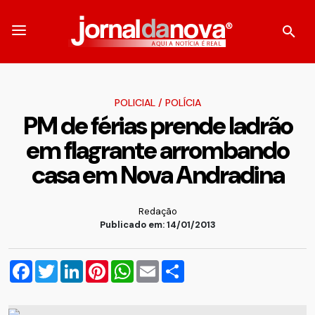
POLICIAL
/
POLÍCIA
PM de férias prende ladrão
em flagrante arrombando
casa em Nova Andradina
Redação
Publicado em: 14/01/2013
Facebook
Twitter
LinkedIn
Pinterest
WhatsApp
Email
Compartilhar