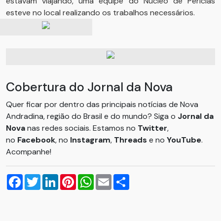
estavam viajando, uma equipe do Núcleo de Perícias
esteve no local realizando os trabalhos necessários.
Cobertura do Jornal da Nova
Quer ficar por dentro das principais notícias de Nova
Andradina, região do Brasil e do mundo? Siga o
Jornal da
Nova
nas redes sociais. Estamos no
Twitter
,
no
Facebook
, no
Instagram
,
Threads
e no
YouTube
.
Acompanhe!
Facebook
Twitter
LinkedIn
Pinterest
WhatsApp
Email
Compartilhar