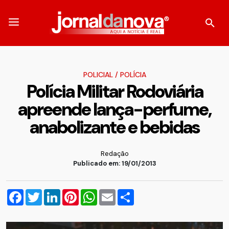
POLICIAL
/
POLÍCIA
Polícia Militar Rodoviária
apreende lança-perfume,
anabolizante e bebidas
Redação
Publicado em: 19/01/2013
Facebook
Twitter
LinkedIn
Pinterest
WhatsApp
Email
Compartilhar