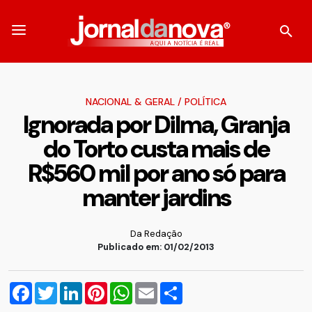
NACIONAL & GERAL
/
POLÍTICA
Ignorada por Dilma, Granja
do Torto custa mais de
R$560 mil por ano só para
manter jardins
Da Redação
Publicado em: 01/02/2013
Facebook
Twitter
LinkedIn
Pinterest
WhatsApp
Email
Compartilhar