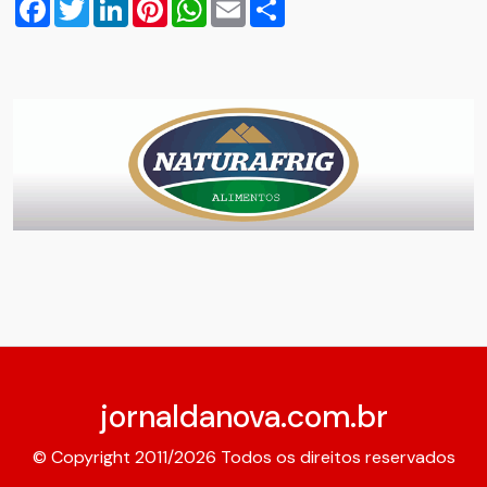
Facebook
Twitter
LinkedIn
Pinterest
WhatsApp
Email
Compartilhar
jornaldanova.com.br
© Copyright 2011/2026 Todos os direitos reservados