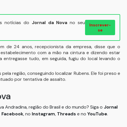
ais notícias do
Jornal da Nova
no seu
Inscrever-
se
vem de 24 anos, recepcionista da empresa, disse que o
o estabelecimento com a mão na cintura e dizendo estar
entregasse tudo, em seguida, fugiu do local levando o
s pela região, conseguindo localizar Rubens. Ele foi preso e
autuado por tentativa de assalto.
ova
ova Andradina, região do Brasil e do mundo? Siga o
Jornal
o
Facebook
, no
Instagram
,
Threads
e no
YouTube
.