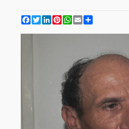
Facebook
Twitter
LinkedIn
Pinterest
WhatsApp
Email
Compartilhar