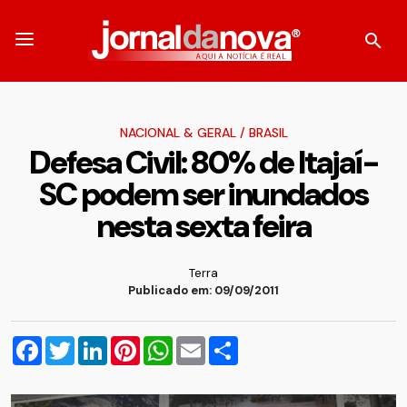
NACIONAL & GERAL
/
BRASIL
Defesa Civil: 80% de Itajaí-
SC podem ser inundados
nesta sexta feira
Terra
Publicado em: 09/09/2011
Facebook
Twitter
LinkedIn
Pinterest
WhatsApp
Email
Compartilhar