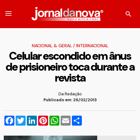
NACIONAL & GERAL
/
INTERNACIONAL
Celular escondido em ânus
de prisioneiro toca durante a
revista
Da Redação
Publicado em: 26/02/2013
Facebook
Twitter
LinkedIn
Pinterest
WhatsApp
Email
Compartilhar