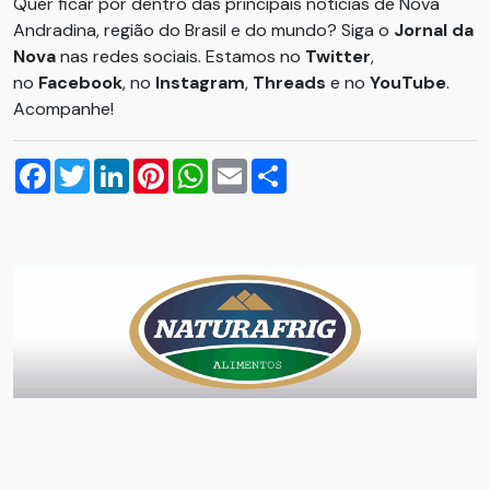
Quer ficar por dentro das principais notícias de Nova
Andradina, região do Brasil e do mundo? Siga o
Jornal da
Nova
nas redes sociais. Estamos no
Twitter
,
no
Facebook
, no
Instagram
,
Threads
e no
YouTube
.
Acompanhe!
Facebook
Twitter
LinkedIn
Pinterest
WhatsApp
Email
Compartilhar