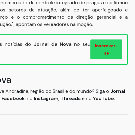
no mercado de controle integrado de pragas e se firmou
os setores de atuação, além de ter aperfeiçoado e
orço e o comprometimento da direção gerencial e a
lução.", apontam os vereadores na moção.
ais notícias do
Jornal da Nova
no seu
Inscrever-
se
ova
ova Andradina, região do Brasil e do mundo? Siga o
Jornal
o
Facebook
, no
Instagram
,
Threads
e no
YouTube
.