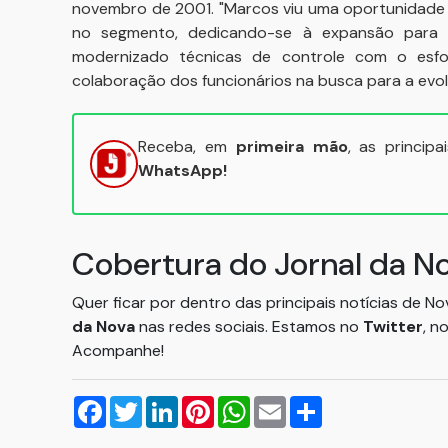
novembro de 2001. "Marcos viu uma oportunidade 
no segmento, dedicando-se à expansão para 
modernizado técnicas de controle com o esf
colaboração dos funcionários na busca para a evo
Receba, em
primeira mão
, as princip
WhatsApp!
Cobertura do Jornal da N
Quer ficar por dentro das principais notícias de N
da Nova
nas redes sociais. Estamos no
Twitter
, n
Acompanhe!
Facebook
Twitter
LinkedIn
Pinterest
WhatsApp
Email
Compartilhar