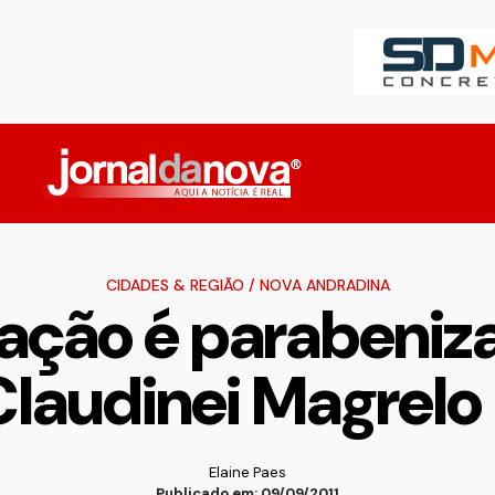
CIDADES & REGIÃO
/
NOVA ANDRADINA
ação é parabeniz
Claudinei Magrelo
Elaine Paes
Publicado em: 09/09/2011