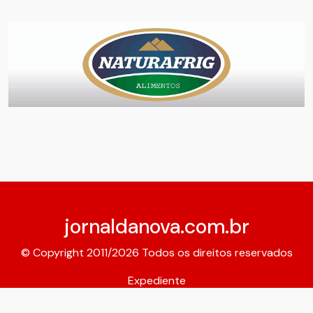
jornaldanova.com.br
© Copyright 2011/2026 Todos os direitos reservados
Expediente