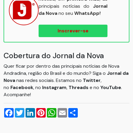
principais notícias do
Jornal
da Nova
no seu
WhatsApp!
Inscrever-se
Cobertura do Jornal da Nova
Quer ficar por dentro das principais notícias de Nova
Andradina, região do Brasil e do mundo? Siga o
Jornal da
Nova
nas redes sociais. Estamos no
Twitter
,
no
Facebook
, no
Instagram
,
Threads
e no
YouTube
.
Acompanhe!
Facebook
Twitter
LinkedIn
Pinterest
WhatsApp
Email
Compartilhar