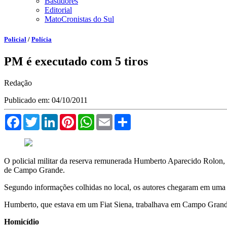
Bastidores
Editorial
MatoCronistas do Sul
Policial
/
Polícia
PM é executado com 5 tiros
Redação
Publicado em: 04/10/2011
Facebook
Twitter
LinkedIn
Pinterest
WhatsApp
Email
Compartilhar
O policial militar da reserva remunerada Humberto Aparecido Rolon, d
de Campo Grande.
Segundo informações colhidas no local, os autores chegaram em uma mo
Humberto, que estava em um Fiat Siena, trabalhava em Campo Grande q
Homicídio