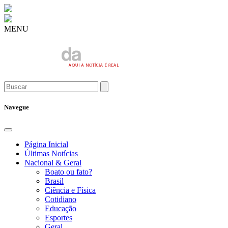
MENU
Navegue
Página Inicial
Últimas Notícias
Nacional & Geral
Boato ou fato?
Brasil
Ciência e Física
Cotidiano
Educação
Esportes
Geral