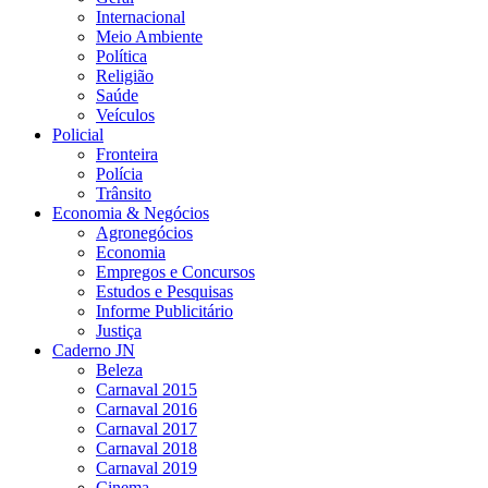
Internacional
Meio Ambiente
Política
Religião
Saúde
Veículos
Policial
Fronteira
Polícia
Trânsito
Economia & Negócios
Agronegócios
Economia
Empregos e Concursos
Estudos e Pesquisas
Informe Publicitário
Justiça
Caderno JN
Beleza
Carnaval 2015
Carnaval 2016
Carnaval 2017
Carnaval 2018
Carnaval 2019
Cinema