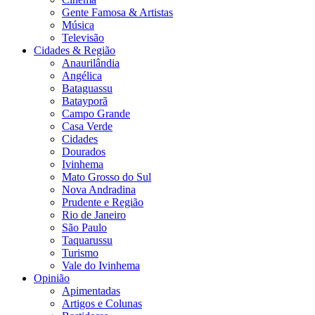
Gente Famosa & Artistas
Música
Televisão
Cidades & Região
Anaurilândia
Angélica
Bataguassu
Batayporã
Campo Grande
Casa Verde
Cidades
Dourados
Ivinhema
Mato Grosso do Sul
Nova Andradina
Prudente e Região
Rio de Janeiro
São Paulo
Taquarussu
Turismo
Vale do Ivinhema
Opinião
Apimentadas
Artigos e Colunas